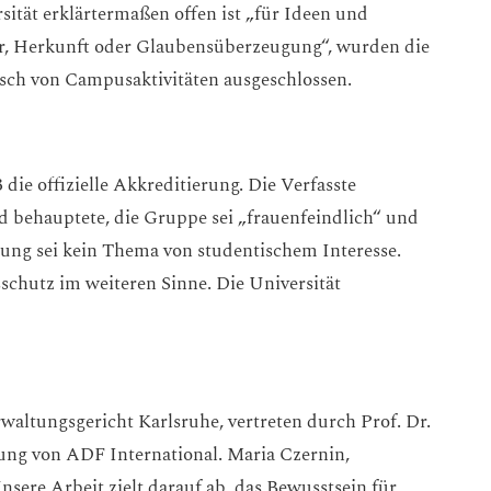
ität erklärtermaßen offen ist „für Ideen und
r, Herkunft oder Glaubensüberzeugung“, wurden die
isch von Campusaktivitäten ausgeschlossen.
die offizielle Akkreditierung. Die Verfasste
d behauptete, die Gruppe sei „frauenfeindlich“ und
bung sei kein Thema von studentischem Interesse.
chutz im weiteren Sinne. Die Universität
altungsgericht Karlsruhe, vertreten durch Prof. Dr.
zung von ADF International. Maria Czernin,
nsere Arbeit zielt darauf ab, das Bewusstsein für