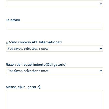
/
d
C
P
ó
a
d
í
Teléfono
i
s
g
o
P
o
¿Cómo conoció ADF International?
s
t
a
l
Razón del requerimiento
(Obligatorio)
Mensaje
(Obligatorio)