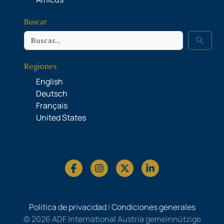
Buscar
Buscar
search
Regiones
English
Deutsch
Français
United States
Politica de privacidad
|
Condiciones generales
© 2026 ADF International Austria gemeinnützige