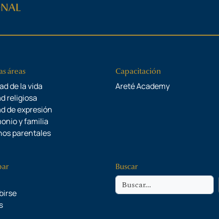
as áreas
Capacitación
ad de la vida
Areté Academy
d religiosa
ad de expresión
onio y familia
os parentales
par
Buscar
Buscar
birse
s