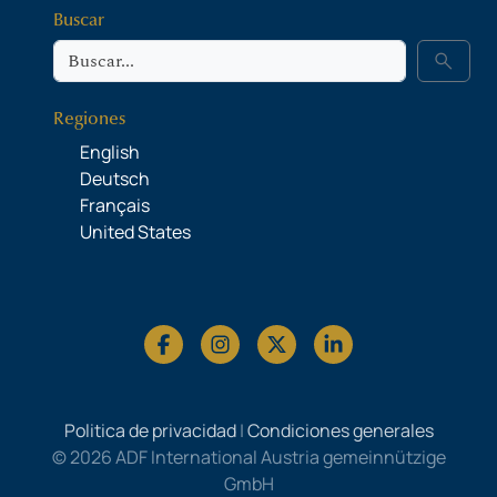
Buscar
Buscar
search
Regiones
English
Deutsch
Français
United States
Politica de privacidad
|
Condiciones generales
© 2026 ADF International Austria gemeinnützige
GmbH