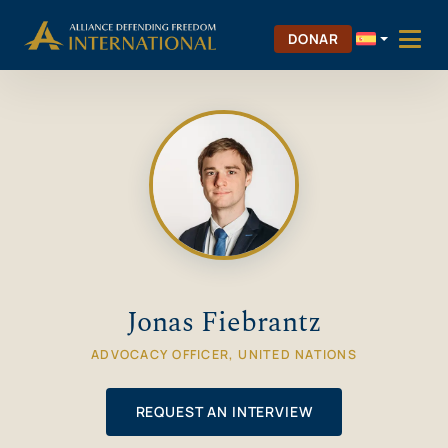
Saltar
Skip to Content
al
DONAR
contenido
Jonas Fiebrantz
ADVOCACY OFFICER, UNITED NATIONS
REQUEST AN INTERVIEW