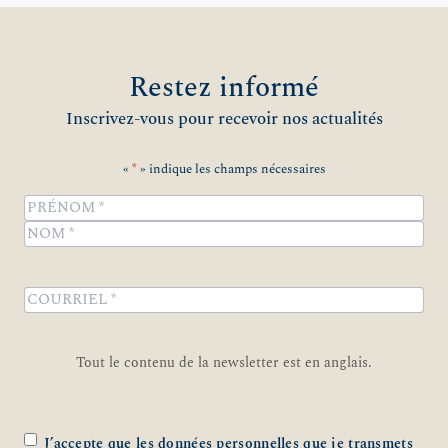
Restez informé
Inscrivez-vous pour recevoir nos actualités
«
*
» indique les champs nécessaires
Name
*
Prénom
Nom
COURRIEL
*
Tout le contenu de la newsletter est en anglais.
Zustimmung
*
J’accepte que les données personnelles que je transmets