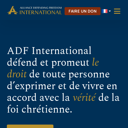
Aller
Skip to Content
au
FAIRE UN DON
contenu
ADF International
défend et promeut
le
droit
de toute personne
d’exprimer et de vivre en
accord avec la
vérité
de la
foi chrétienne.