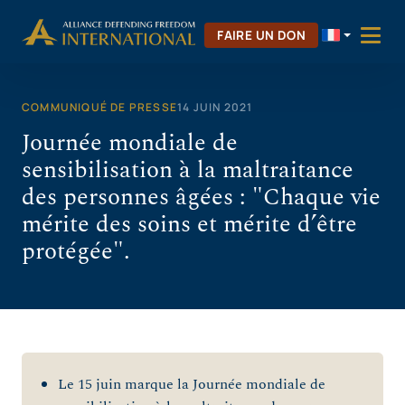
Aller
au
FAIRE UN DON
contenu
COMMUNIQUÉ DE PRESSE
14 JUIN 2021
Journée mondiale de
sensibilisation à la maltraitance
des personnes âgées : "Chaque vie
mérite des soins et mérite d’être
protégée".
Le 15 juin marque la Journée mondiale de