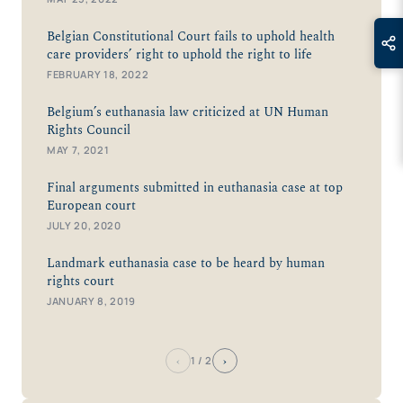
Belgian Constitutional Court fails to uphold health
care providers’ right to uphold the right to life
FEBRUARY 18, 2022
Belgium’s euthanasia law criticized at UN Human
Rights Council
MAY 7, 2021
Final arguments submitted in euthanasia case at top
European court
JULY 20, 2020
Landmark euthanasia case to be heard by human
rights court
JANUARY 8, 2019
‹
›
1
/ 2