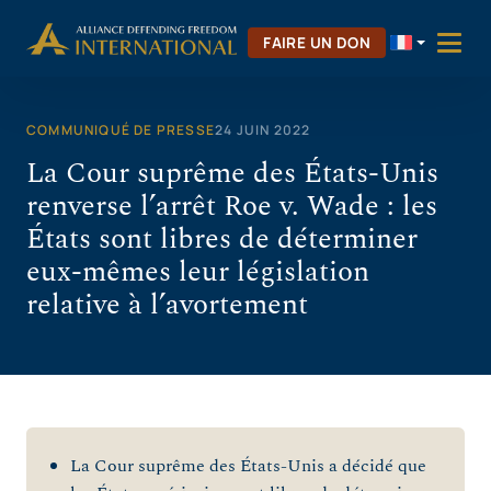
Aller
au
FAIRE UN DON
contenu
COMMUNIQUÉ DE PRESSE
24 JUIN 2022
La Cour suprême des États-Unis
renverse l’arrêt Roe v. Wade : les
États sont libres de déterminer
eux-mêmes leur législation
relative à l’avortement
La Cour suprême des États-Unis a décidé que