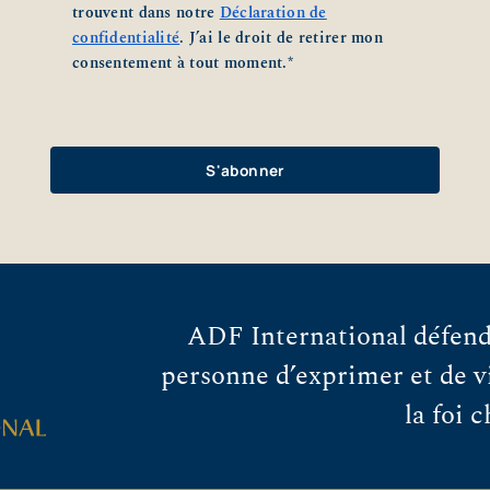
trouvent dans notre
Déclaration de
confidentialité
. J’ai le droit de retirer mon
consentement à tout moment.
*
ADF International défend 
personne d’exprimer et de vi
la foi 