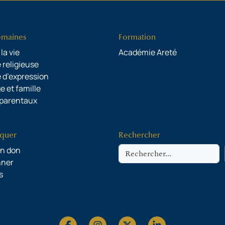
omaines
Formation
 la vie
Académie Areté
 religieuse
é d’expression
e et famille
 parentaux
iquer
Rechercher
Rechercher
un don
nner
s