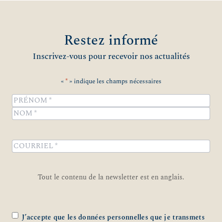
Restez informé
Inscrivez-vous pour recevoir nos actualités
«
*
» indique les champs nécessaires
Name
*
Prénom
Nom
COURRIEL
*
Tout le contenu de la newsletter est en anglais.
Zustimmung
*
J’accepte que les données personnelles que je transmets