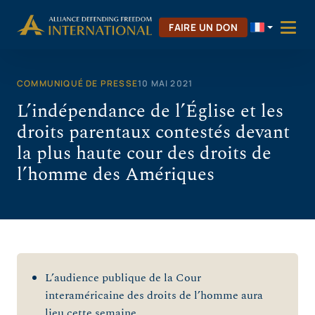
Aller
au
FAIRE UN DON
contenu
COMMUNIQUÉ DE PRESSE
10 MAI 2021
L’indépendance de l’Église et les
droits parentaux contestés devant
la plus haute cour des droits de
l’homme des Amériques
L’audience publique de la Cour
interaméricaine des droits de l’homme aura
lieu cette semaine.