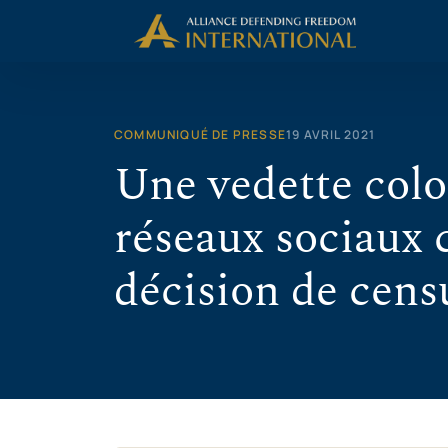
Aller
au
contenu
COMMUNIQUÉ DE PRESSE
19 AVRIL 2021
Une vedette col
réseaux sociaux 
décision de cens