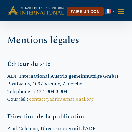
Aller
Skip to Content
au
FAIRE UN DON
contenu
Mentions légales
Éditeur du site
ADF International Austria gemeinnützige GmbH
Postfach 5, 1037 Vienne, Autriche
Téléphone : +43 1 904 3 904
Courriel :
contact@adfinternational.org
Direction de la publication
Paul Coleman, Directeur exécutif d’ADF