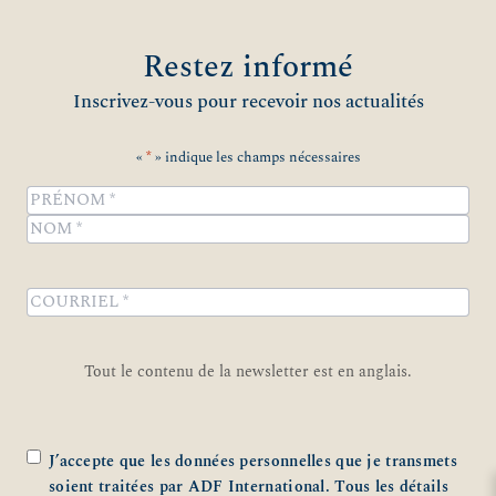
Restez informé
Inscrivez-vous pour recevoir nos actualités
«
*
» indique les champs nécessaires
Name
*
Prénom
Nom
COURRIEL
*
Tout le contenu de la newsletter est en anglais.
Zustimmung
*
J’accepte que les données personnelles que je transmets
soient traitées par ADF International. Tous les détails