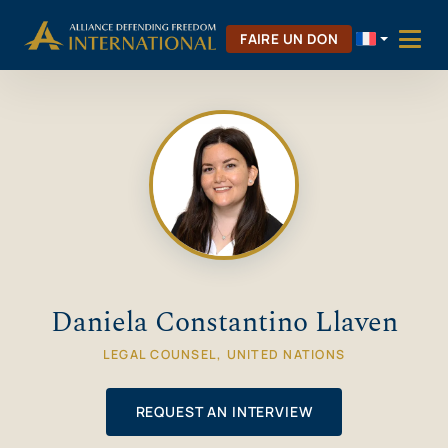
Aller
Skip to Content
au
FAIRE UN DON
contenu
Daniela Constantino Llaven
LEGAL COUNSEL, UNITED NATIONS
REQUEST AN INTERVIEW