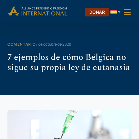
Saltar
Skip to Content
al
DONAR
contenido
COMENTARIO
7 de octubre de 2020
7 ejemplos de cómo Bélgica no
sigue su propia ley de eutanasia