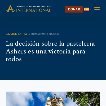
Saltar
Skip to Content
al
DONAR
contenido
COMENTARIO
13 de noviembre de 2020
La decisión sobre la pastelería
Ashers es una victoria para
todos