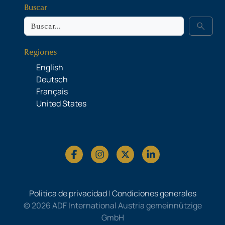
Buscar
Buscar
search
Regiones
English
Deutsch
Français
United States
Politica de privacidad
|
Condiciones generales
© 2026 ADF International Austria gemeinnützige
GmbH