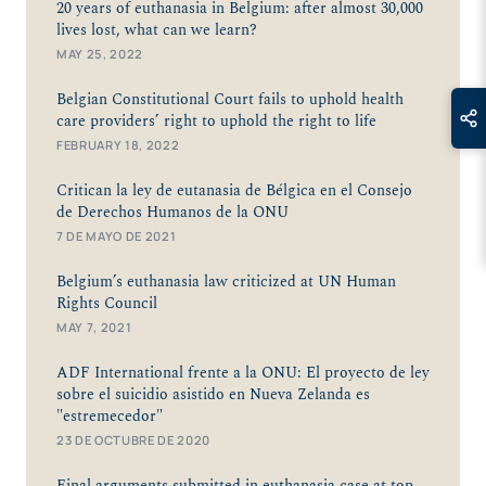
20 years of euthanasia in Belgium: after almost 30,000
lives lost, what can we learn?
MAY 25, 2022
Belgian Constitutional Court fails to uphold health
care providers’ right to uphold the right to life
FEBRUARY 18, 2022
Critican la ley de eutanasia de Bélgica en el Consejo
de Derechos Humanos de la ONU
7 DE MAYO DE 2021
Belgium’s euthanasia law criticized at UN Human
Rights Council
MAY 7, 2021
ADF International frente a la ONU: El proyecto de ley
sobre el suicidio asistido en Nueva Zelanda es
"estremecedor"
23 DE OCTUBRE DE 2020
Final arguments submitted in euthanasia case at top