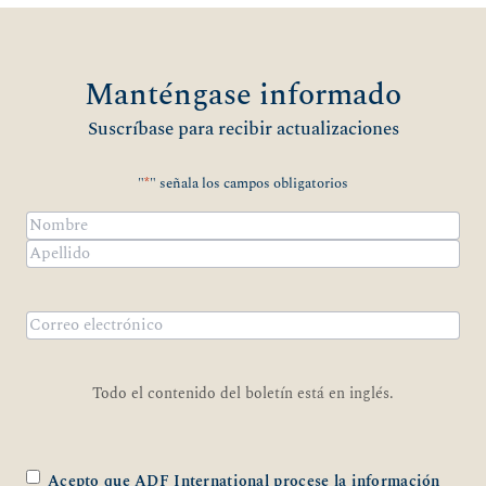
Manténgase informado
Suscríbase para recibir actualizaciones
"
*
" señala los campos obligatorios
Nombre
*
Nombre
Apellidos
Correo
electrónico
*
Todo el contenido del boletín está en inglés.
*
Acepto que ADF International procese la información