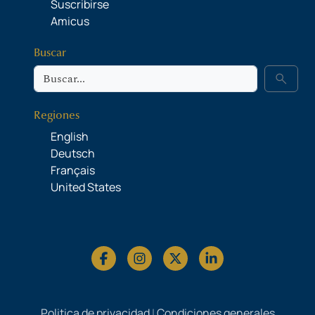
Suscribirse
Amicus
Buscar
Buscar
search
Regiones
English
Deutsch
Français
United States
Politica de privacidad
|
Condiciones generales