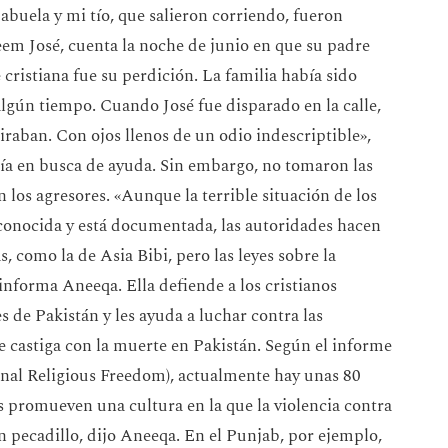
 abuela y mi tío, que salieron corriendo, fueron
em José, cuenta la noche de junio en que su padre
 cristiana fue su perdición. La familia había sido
lgún tiempo. Cuando José fue disparado en la calle,
iraban. Con ojos llenos de un odio indescriptible»,
cía en busca de ayuda. Sin embargo, no tomaron las
 los agresores. «Aunque la terrible situación de los
n conocida y está documentada, las autoridades hacen
, como la de Asia Bibi, pero las leyes sobre la
nforma Aneeqa. Ella defiende a los cristianos
s de Pakistán y les ayuda a luchar contra las
e castiga con la muerte en Pakistán. Según el informe
al Religious Freedom), actualmente hay unas 80
s promueven una cultura en la que la violencia contra
n pecadillo, dijo Aneeqa. En el Punjab, por ejemplo,