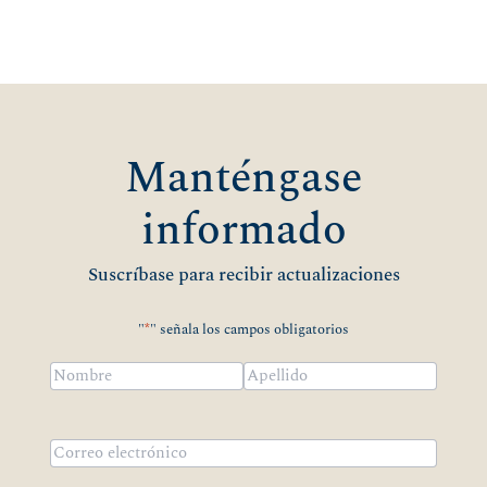
Manténgase
informado
Suscríbase para recibir actualizaciones
"
*
" señala los campos obligatorios
Nombre
*
Nombre
Apellidos
Correo
electrónico
*