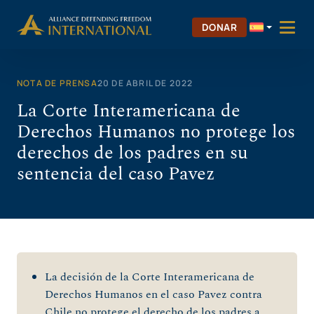
Saltar
al
DONAR
contenido
NOTA DE PRENSA
20 DE ABRIL DE 2022
La Corte Interamericana de
Derechos Humanos no protege los
derechos de los padres en su
sentencia del caso Pavez
La decisión de la Corte Interamericana de
Derechos Humanos en el caso Pavez contra
Chile no protege el derecho de los padres a