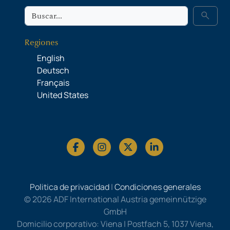
Buscar
search
Regiones
English
Deutsch
Français
United States
Politica de privacidad
|
Condiciones generales
© 2026 ADF International Austria gemeinnützige
GmbH
Domicilio corporativo: Viena | Postfach 5, 1037 Viena,