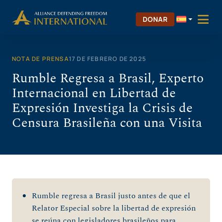
Saltar
al
DONAR
contenido
NOTA DE PRENSA
17 DE FEBRERO DE 2025
Rumble Regresa a Brasil, Experto
Internacional en Libertad de
Expresión Investiga la Crisis de
Censura Brasileña con una Visita
Rumble regresa a Brasil justo antes de que el
Relator Especial sobre la libertad de expresión
se reúna con legisladores brasileños para