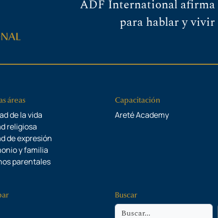
ADF International afirma 
para hablar y vivir
as áreas
Capacitación
ad de la vida
Areté Academy
d religiosa
ad de expresión
onio y familia
os parentales
par
Buscar
Buscar