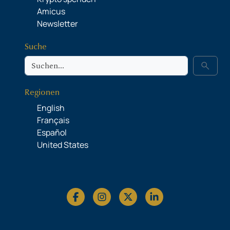
Amicus
Newsletter
Suche
Suche
search
Regionen
English
Français
Español
United States