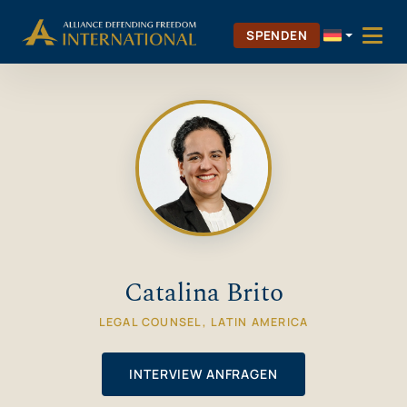
Zum
Skip to Content
Inhalt
SPENDEN
springen
Catalina Brito
LEGAL COUNSEL, LATIN AMERICA
INTERVIEW ANFRAGEN