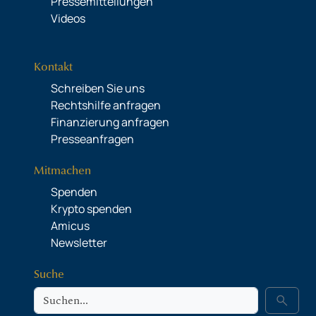
Pressemitteilungen
Videos
Kontakt
Schreiben Sie uns
Rechtshilfe anfragen
Finanzierung anfragen
Presseanfragen
Mitmachen
Spenden
Krypto spenden
Amicus
Newsletter
Suche
Suche
search