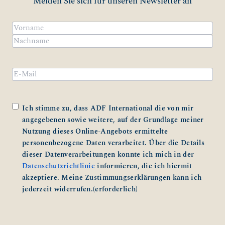
Melden Sie sich für unseren Newsletter an
Name
(erforderlich)
Vorname
Nachname
Email
Zustimmung
(erforderlich)
Ich stimme zu, dass ADF International die von mir
angegebenen sowie weitere, auf der Grundlage meiner
Nutzung dieses Online-Angebots ermittelte
personenbezogene Daten verarbeitet. Über die Details
dieser Datenverarbeitungen konnte ich mich in der
Datenschutzrichtlinie
informieren, die ich hiermit
akzeptiere. Meine Zustimmungserklärungen kann ich
jederzeit widerrufen.
(erforderlich)