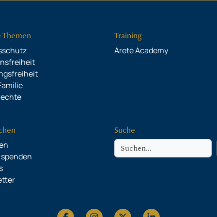
e Themen
Training
sschutz
Areté Academy
onsfreiheit
gsfreiheit
Familie
rechte
chen
Suche
Suche
en
o spenden
s
tter