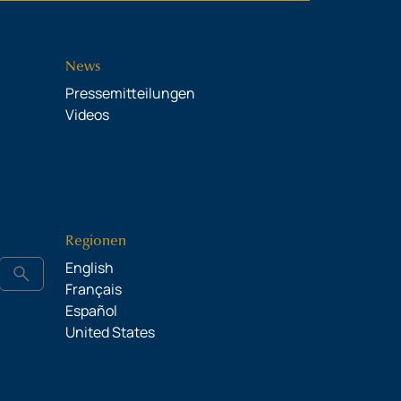
News
Pressemitteilungen
Videos
Regionen
English
search
Français
Español
United States