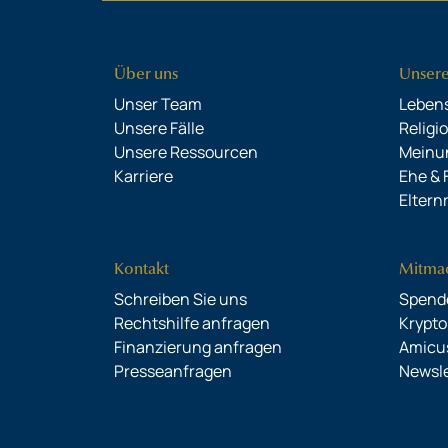
Über uns
Unser
Unser Team
Leben
Unsere Fälle
Religi
Unsere Ressourcen
Meinun
Karriere
Ehe & 
Eltern
Kontakt
Mitma
Schreiben Sie uns
Spend
Rechtshilfe anfragen
Krypt
Finanzierung anfragen
Amicu
Presseanfragen
Newsle