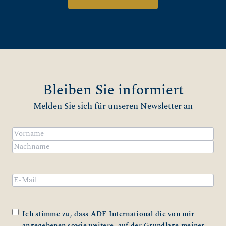
Bleiben Sie informiert
Melden Sie sich für unseren Newsletter an
Name
(erforderlich)
Vorname
Nachname
Email
Zustimmung
(erforderlich)
Ich stimme zu, dass ADF International die von mir
angegebenen sowie weitere, auf der Grundlage meiner