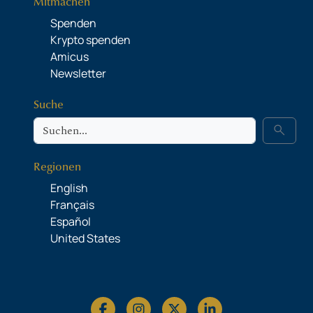
Mitmachen
Spenden
Krypto spenden
Amicus
Newsletter
Suche
Suche
search
Regionen
English
Français
Español
United States