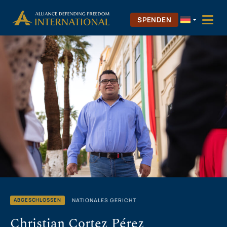
Zum
Skip to Content
Inhalt
SPENDEN
springen
NATIONALES GERICHT
ABGESCHLOSSEN
Christian Cortez Pérez