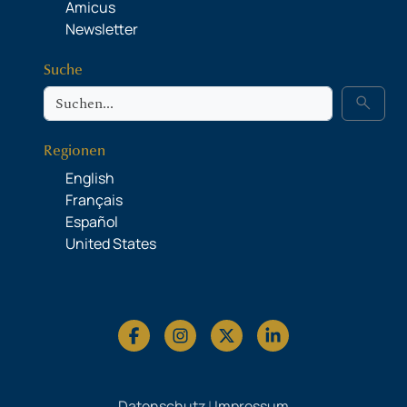
Amicus
Newsletter
Suche
Suche
search
Regionen
English
Français
Español
United States
Datenschutz
|
Impressum