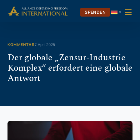
Zum
Skip to Content
Inhalt
SPENDEN
springen
KOMMENTAR
7. April 2025
Der globale „Zensur-Industrie
Komplex“ erfordert eine globale
Antwort