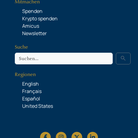
Mitmachen
Spenden
Krypto spenden
Amicus
Newsletter
Suche
Suche
search
Regionen
English
Français
Español
United States