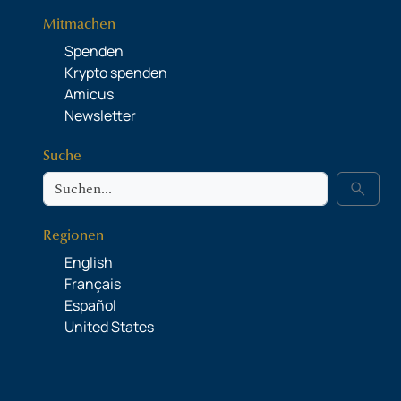
Mitmachen
Spenden
Krypto spenden
Amicus
Newsletter
Suche
Suche
search
Regionen
English
Français
Español
United States