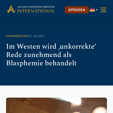
Zum
Skip to Content
Inhalt
SPENDEN
springen
KOMMENTAR
30. Juli 2021
Im Westen wird ‚unkorrekte‘
Rede zunehmend als
Blasphemie behandelt