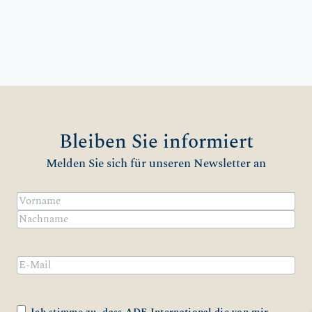
Bleiben Sie informiert
Melden Sie sich für unseren Newsletter an
Name
(erforderlich)
Vorname
Nachname
Email
Zustimmung
(erforderlich)