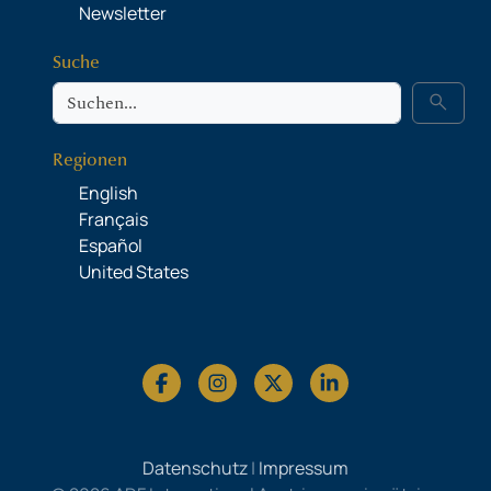
Newsletter
Suche
Suche
search
Regionen
English
Français
Español
United States
Datenschutz
|
Impressum