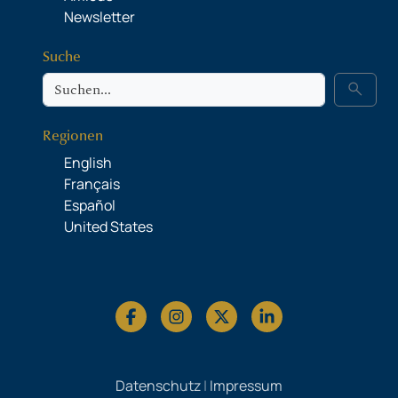
Newsletter
Suche
Suche
search
Regionen
English
Français
Español
United States
Datenschutz
|
Impressum