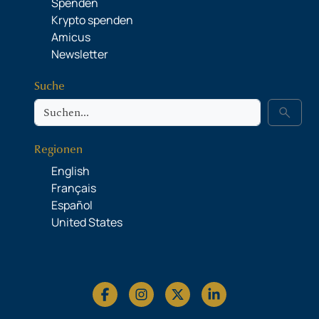
Spenden
Krypto spenden
Amicus
Newsletter
Suche
Suche
search
Regionen
English
Français
Español
United States