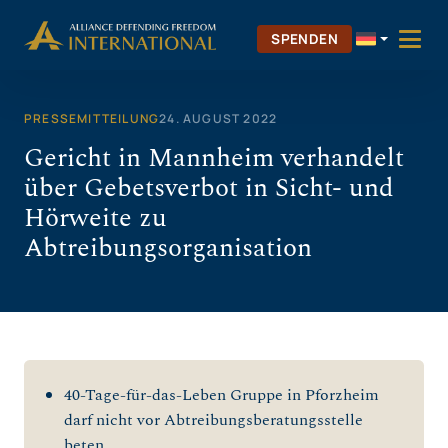
Zum
Inhalt
SPENDEN
springen
PRESSEMITTEILUNG
24. AUGUST 2022
Gericht in Mannheim verhandelt
über Gebetsverbot in Sicht- und
Hörweite zu
Abtreibungsorganisation
40-Tage-für-das-Leben Gruppe in Pforzheim
darf nicht vor Abtreibungsberatungsstelle
beten.