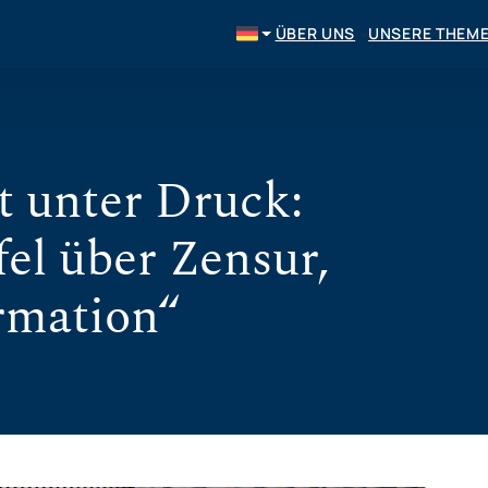
ÜBER UNS
UNSERE THEM
t unter Druck:
el über Zensur,
rmation“