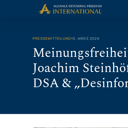
Zum
Inhalt
springen
PRESSEMITTEILUNG
10. MÄRZ 2026
Meinungsfreihei
Joachim Steinhöf
DSA & „Desinfo