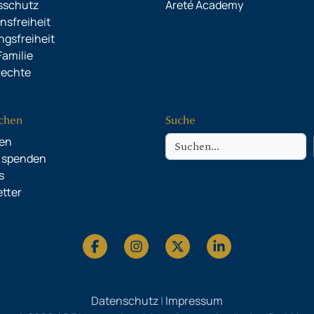
sschutz
Areté Academy
onsfreiheit
gsfreiheit
Familie
rechte
chen
Suche
Suche
en
o spenden
s
tter
Datenschutz
|
Impressum