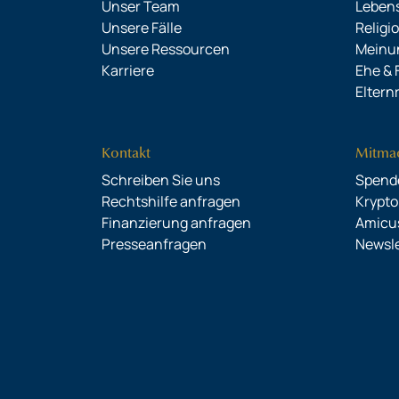
Unser Team
Leben
Unsere Fälle
Religi
Unsere Ressourcen
Meinun
Karriere
Ehe & 
Eltern
Kontakt
Mitma
Schreiben Sie uns
Spend
Rechtshilfe anfragen
Krypt
Finanzierung anfragen
Amicu
Presseanfragen
Newsle