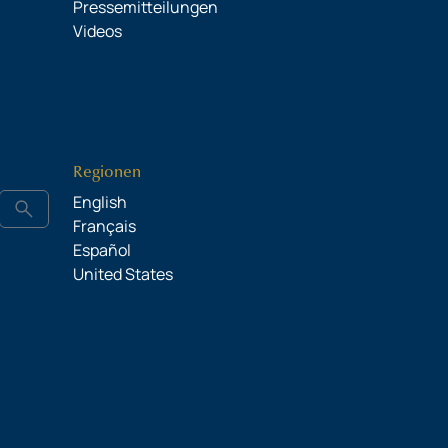
Pressemitteilungen
Videos
Regionen
English
search
Français
Español
United States