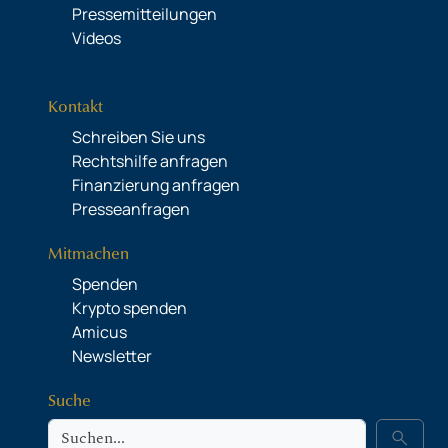
Pressemitteilungen
Videos
Kontakt
Schreiben Sie uns
Rechtshilfe anfragen
Finanzierung anfragen
Presseanfragen
Mitmachen
Spenden
Krypto spenden
Amicus
Newsletter
Suche
Suche
search