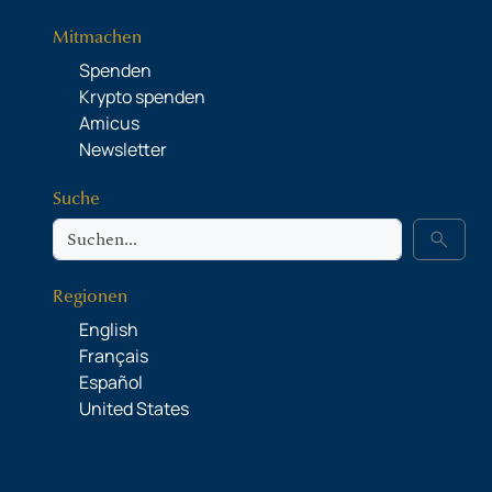
Mitmachen
Spenden
Krypto spenden
Amicus
Newsletter
Suche
Suche
search
Regionen
English
Français
Español
United States