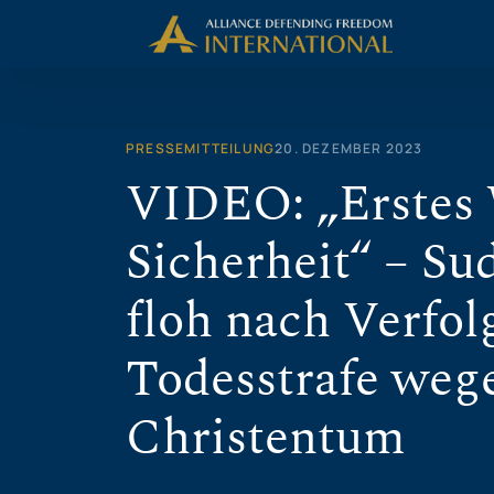
Zum
Inhalt
springen
PRESSEMITTEILUNG
20. DEZEMBER 2023
VIDEO: „Erstes 
Sicherheit“ – Su
floh nach Verfo
Todesstrafe we
Christentum