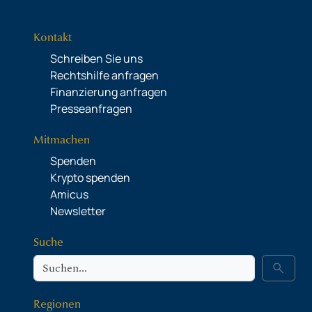
Kontakt
Schreiben Sie uns
Rechtshilfe anfragen
Finanzierung anfragen
Presseanfragen
Mitmachen
Spenden
Krypto spenden
Amicus
Newsletter
Suche
Suche
search
Regionen