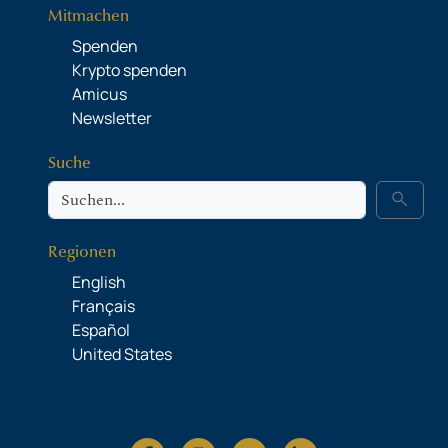
Mitmachen
Spenden
Krypto spenden
Amicus
Newsletter
Suche
Suche
search
Regionen
English
Français
Español
United States