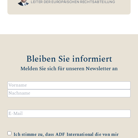
LEITER DER EUROPÄISCHEN RECHTSABTEILUNG
Bleiben Sie informiert
Melden Sie sich für unseren Newsletter an
Name
(erforderlich)
Vorname
Nachname
Email
Zustimmung
(erforderlich)
Ich stimme zu, dass ADF International die von mir