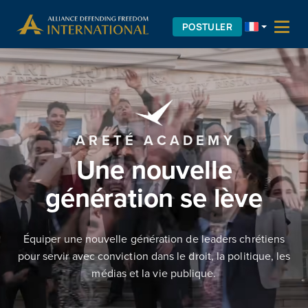
Aller
Skip to Content
au
POSTULER
contenu
ARETÉ ACADEMY
Une nouvelle
génération se lève
Équiper une nouvelle génération de leaders chrétiens
pour servir avec conviction dans le droit, la politique, les
médias et la vie publique.