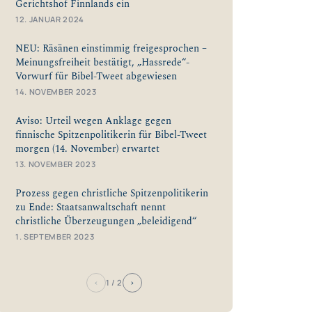
Gerichtshof Finnlands ein
12. JANUAR 2024
NEU: Räsänen einstimmig freigesprochen –
Meinungsfreiheit bestätigt, „Hassrede“-
Vorwurf für Bibel-Tweet abgewiesen
14. NOVEMBER 2023
Aviso: Urteil wegen Anklage gegen
finnische Spitzenpolitikerin für Bibel-Tweet
morgen (14. November) erwartet
13. NOVEMBER 2023
Prozess gegen christliche Spitzenpolitikerin
zu Ende: Staatsanwaltschaft nennt
christliche Überzeugungen „beleidigend“
1. SEPTEMBER 2023
‹
›
1
/ 2