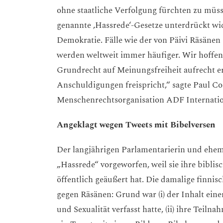
ohne staatliche Verfolgung fürchten zu müs
genannte ‚Hassrede‘-Gesetze unterdrückt wic
Demokratie. Fälle wie der von Päivi Räsänen
werden weltweit immer häufiger. Wir hoffen,
Grundrecht auf Meinungsfreiheit aufrecht e
Anschuldigungen freispricht,“ sagte Paul C
Menschenrechtsorganisation ADF Internation
Angeklagt wegen Tweets mit Bibelversen
Der langjährigen Parlamentarierin und ehem
„Hassrede“ vorgeworfen, weil sie ihre bibl
öffentlich geäußert hat. Die damalige finni
gegen Räsänen: Grund war (i) der Inhalt ein
und Sexualität verfasst hatte, (ii) ihre Teil