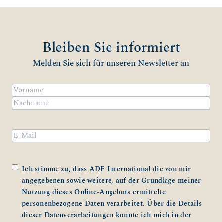
Bestätigung aus. Bitte kontaktieren Sie uns für weitere
Informationen.
Bleiben Sie informiert
Melden Sie sich für unseren Newsletter an
Name
(erforderlich)
Vorname
Nachname
Email
Zustimmung
(erforderlich)
Ich stimme zu, dass ADF International die von mir
angegebenen sowie weitere, auf der Grundlage meiner
Nutzung dieses Online-Angebots ermittelte
personenbezogene Daten verarbeitet. Über die Details
dieser Datenverarbeitungen konnte ich mich in der