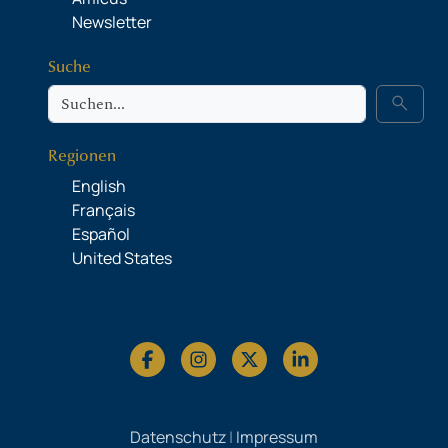
Newsletter
Suche
Suche
search
Regionen
English
Français
Español
United States
Datenschutz
|
Impressum