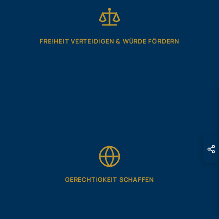
FREIHEIT VERTEIDIGEN & WÜRDE FÖRDERN
Ihre finanzielle Partnerschaft mit ADF International
stellt sicher, dass unsere Kernmission zur
Verteidigung der grundlegenden Freiheiten weltweit
weitergeführt wird.
GERECHTIGKEIT SCHAFFEN
Helfen Sie, die Ursachen der Bedrohungen freier und
offener Gesellschaften zu bekämpfen, indem wir
wegweisende Siege erringen, die allen