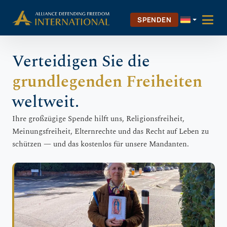
Zum
Skip to Content
Inhalt
SPENDEN
springen
Verteidigen Sie die
grundlegenden Freiheiten
weltweit.
Ihre großzügige Spende hilft uns, Religionsfreiheit,
Meinungsfreiheit, Elternrechte und das Recht auf Leben zu
schützen — und das kostenlos für unsere Mandanten.