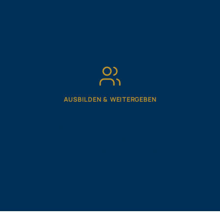
zugutekommen.
AUSBILDEN & WEITERGEBEN
Bauen Sie Solidarität mit denen auf, die für ihren
Glauben leiden, und helfen Sie, die nächste
Generation von Führungspersönlichkeiten
auszubilden, die unsere Freiheiten schützen.