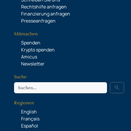
Rechtshilfe anfragen
Finanzierung anfragen
Presseanfragen
Mitmachen
Spenden
Krypto spenden
Amicus
Newsletter
Suche
Suche
search
Regionen
English
Français
Español