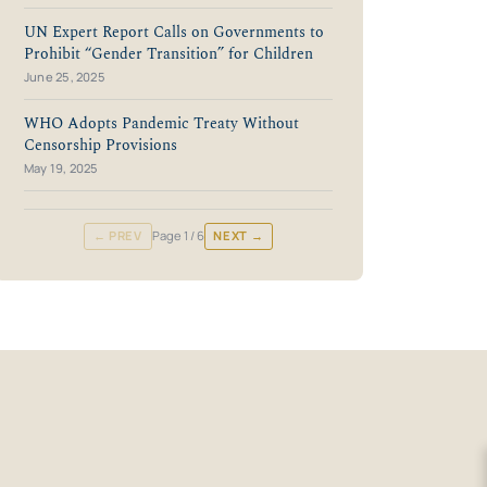
UN Expert Report Calls on Governments to
Prohibit “Gender Transition” for Children
June 25, 2025
WHO Adopts Pandemic Treaty Without
Censorship Provisions
May 19, 2025
← PREV
Page
1
/ 6
NEXT →