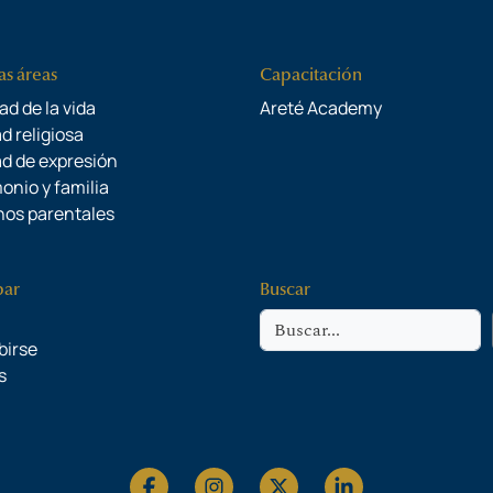
as áreas
Capacitación
ad de la vida
Areté Academy
d religiosa
ad de expresión
onio y familia
os parentales
par
Buscar
Buscar
birse
s