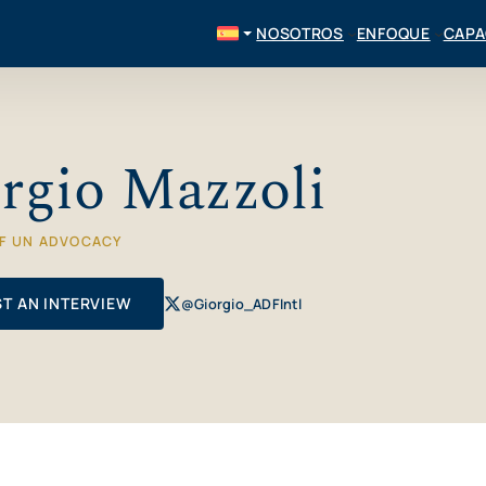
NOSOTROS
ENFOQUE
CAPA
rgio Mazzoli
OF UN ADVOCACY
T AN INTERVIEW
@Giorgio_ADFIntl