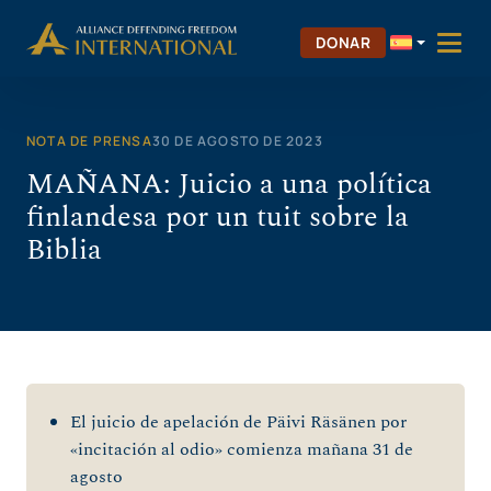
Saltar
al
DONAR
contenido
NOTA DE PRENSA
30 DE AGOSTO DE 2023
MAÑANA: Juicio a una política
finlandesa por un tuit sobre la
Biblia
El juicio de apelación de Päivi Räsänen por
«incitación al odio» comienza mañana 31 de
agosto